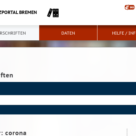
ZPORTAL BREMEN
RSCHRIFTEN
DATEN
HILFE / IN
iften
r:
corona