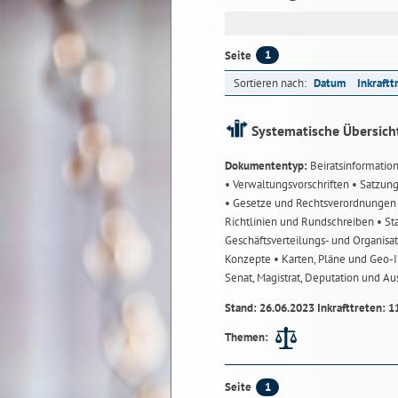
1
Seite
Sortieren nach:
Datum
Inkraftt
Systematische Übersich
Dokumententyp:
Beiratsinformatio
• Verwaltungsvorschriften
• Satzun
• Gesetze und Rechtsverordnunge
Richtlinien und Rundschreiben
• St
Geschäftsverteilungs- und Organisa
Konzepte
• Karten, Pläne und Geo
Senat, Magistrat, Deputation und A
Stand: 26.06.2023 Inkrafttreten: 1
Themen:
1
Seite