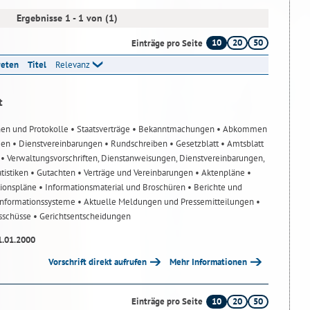
Ergebnisse 1 - 1 von (1)
10
20
50
Einträge pro Seite
reten
Titel
Relevanz
t
nen und Protokolle
• Staatsverträge
• Bekanntmachungen
• Abkommen
gen
• Dienstvereinbarungen
• Rundschreiben
• Gesetzblatt
• Amtsblatt
n
• Verwaltungsvorschriften, Dienstanweisungen, Dienstvereinbarungen,
atistiken
• Gutachten
• Verträge und Vereinbarungen
• Aktenpläne
•
tionspläne
• Informationsmaterial und Broschüren
• Berichte und
-Informationssysteme
• Aktuelle Meldungen und Pressemitteilungen
•
usschüsse
• Gerichtsentscheidungen
1.01.2000
Vorschrift direkt aufrufen
Mehr Informationen
10
20
50
Einträge pro Seite