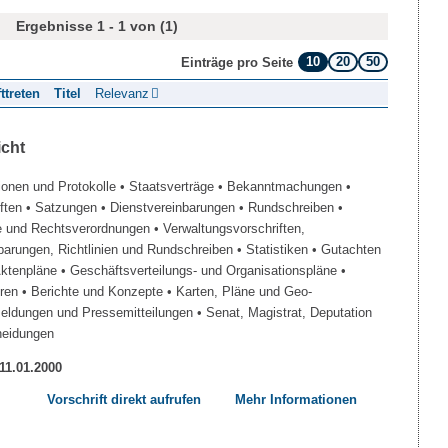
Ergebnisse 1 - 1 von (1)
10
20
50
Einträge pro Seite
fttreten
Titel
Relevanz
icht
ionen und Protokolle
• Staatsverträge
• Bekanntmachungen
•
iften
• Satzungen
• Dienstvereinbarungen
• Rundschreiben
•
e und Rechtsverordnungen
• Verwaltungsvorschriften,
barungen, Richtlinien und Rundschreiben
• Statistiken
• Gutachten
Aktenpläne
• Geschäftsverteilungs- und Organisationspläne
•
üren
• Berichte und Konzepte
• Karten, Pläne und Geo-
Meldungen und Pressemitteilungen
• Senat, Magistrat, Deputation
heidungen
 11.01.2000
Vorschrift direkt aufrufen
Mehr Informationen