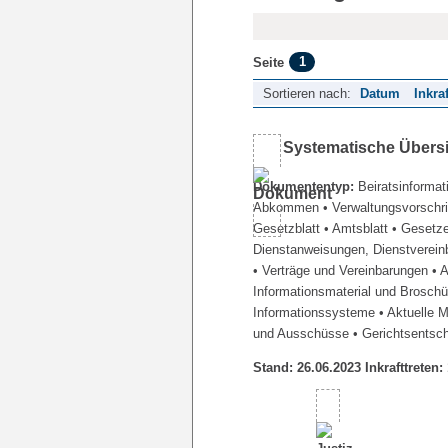
1
Seite
Sortieren nach:
Datum
Inkra
Systematische Übers
Dokumententyp:
Beiratsinformat
Abkommen
• Verwaltungsvorschr
Gesetzblatt
• Amtsblatt
• Gesetz
Dienstanweisungen, Dienstverein
• Verträge und Vereinbarungen
• 
Informationsmaterial und Brosch
Informationssysteme
• Aktuelle 
und Ausschüsse
• Gerichtsentsc
Stand: 26.06.2023 Inkrafttreten: