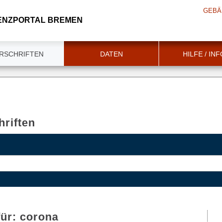
GEBÄ
ENZPORTAL BREMEN
RSCHRIFTEN
DATEN
HILFE / IN
riften
für:
corona