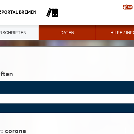
ZPORTAL BREMEN
RSCHRIFTEN
DATEN
HILFE / IN
iften
r:
corona