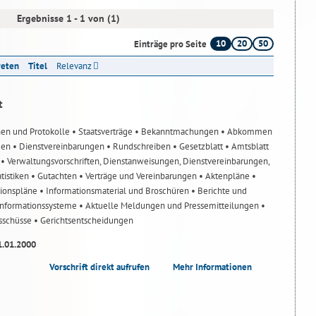
Ergebnisse 1 - 1 von (1)
10
20
50
Einträge pro Seite
reten
Titel
Relevanz
t
nen und Protokolle
• Staatsverträge
• Bekanntmachungen
• Abkommen
gen
• Dienstvereinbarungen
• Rundschreiben
• Gesetzblatt
• Amtsblatt
n
• Verwaltungsvorschriften, Dienstanweisungen, Dienstvereinbarungen,
atistiken
• Gutachten
• Verträge und Vereinbarungen
• Aktenpläne
•
tionspläne
• Informationsmaterial und Broschüren
• Berichte und
-Informationssysteme
• Aktuelle Meldungen und Pressemitteilungen
•
usschüsse
• Gerichtsentscheidungen
1.01.2000
Vorschrift direkt aufrufen
Mehr Informationen