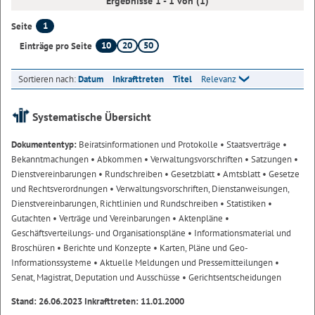
Ergebnisse 1 - 1 von (1)
1
Seite
10
20
50
Einträge pro Seite
Sortieren nach:
Datum
Inkrafttreten
Titel
Relevanz
Systematische Übersicht
Dokumententyp:
Beiratsinformationen und Protokolle
• Staatsverträge
•
Bekanntmachungen
• Abkommen
• Verwaltungsvorschriften
• Satzungen
•
Dienstvereinbarungen
• Rundschreiben
• Gesetzblatt
• Amtsblatt
• Gesetze
und Rechtsverordnungen
• Verwaltungsvorschriften, Dienstanweisungen,
Dienstvereinbarungen, Richtlinien und Rundschreiben
• Statistiken
•
Gutachten
• Verträge und Vereinbarungen
• Aktenpläne
•
Geschäftsverteilungs- und Organisationspläne
• Informationsmaterial und
Broschüren
• Berichte und Konzepte
• Karten, Pläne und Geo-
Informationssysteme
• Aktuelle Meldungen und Pressemitteilungen
•
Senat, Magistrat, Deputation und Ausschüsse
• Gerichtsentscheidungen
Stand: 26.06.2023 Inkrafttreten: 11.01.2000