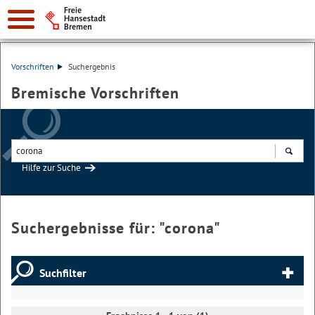
Vorschriften
Suchergebnis
Bremische Vorschriften
Hilfe zur Suche
Suchen
Suchergebnisse für: "
corona
"
Suchfilter