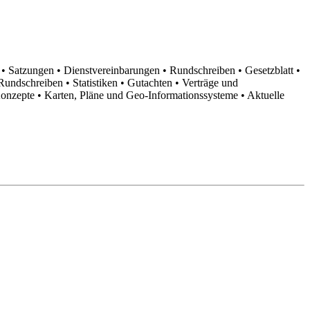
n
• Satzungen
• Dienstvereinbarungen
• Rundschreiben
• Gesetzblatt
•
d Rundschreiben
• Statistiken
• Gutachten
• Verträge und
Konzepte
• Karten, Pläne und Geo-Informationssysteme
• Aktuelle