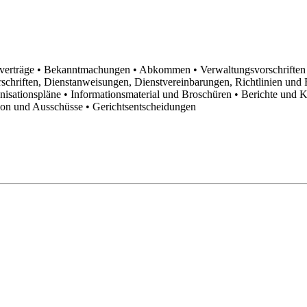
sverträge
• Bekanntmachungen
• Abkommen
• Verwaltungsvorschrifte
schriften, Dienstanweisungen, Dienstvereinbarungen, Richtlinien un
anisationspläne
• Informationsmaterial und Broschüren
• Berichte und 
tion und Ausschüsse
• Gerichtsentscheidungen