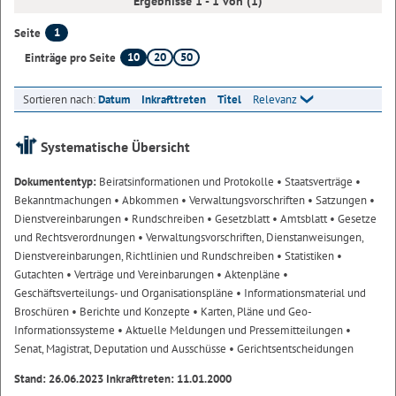
Ergebnisse 1 - 1 von (1)
1
Seite
10
20
50
Einträge pro Seite
Sortieren nach:
Datum
Inkrafttreten
Titel
Relevanz
Systematische Übersicht
Dokumententyp:
Beiratsinformationen und Protokolle
• Staatsverträge
•
Bekanntmachungen
• Abkommen
• Verwaltungsvorschriften
• Satzungen
•
Dienstvereinbarungen
• Rundschreiben
• Gesetzblatt
• Amtsblatt
• Gesetze
und Rechtsverordnungen
• Verwaltungsvorschriften, Dienstanweisungen,
Dienstvereinbarungen, Richtlinien und Rundschreiben
• Statistiken
•
Gutachten
• Verträge und Vereinbarungen
• Aktenpläne
•
Geschäftsverteilungs- und Organisationspläne
• Informationsmaterial und
Broschüren
• Berichte und Konzepte
• Karten, Pläne und Geo-
Informationssysteme
• Aktuelle Meldungen und Pressemitteilungen
•
Senat, Magistrat, Deputation und Ausschüsse
• Gerichtsentscheidungen
Stand: 26.06.2023 Inkrafttreten: 11.01.2000