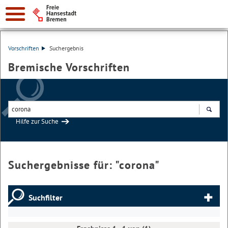
Vorschriften
Suchergebnis
Bremische Vorschriften
Hilfe zur Suche
Suchen
Suchergebnisse für: "
corona
"
Suchfilter