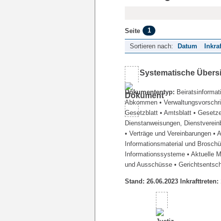
1
Seite
Sortieren nach:
Datum
Inkra
Systematische Übers
Dokumententyp:
Beiratsinformat
Abkommen
• Verwaltungsvorschr
Gesetzblatt
• Amtsblatt
• Gesetz
Dienstanweisungen, Dienstverein
• Verträge und Vereinbarungen
• 
Informationsmaterial und Brosch
Informationssysteme
• Aktuelle 
und Ausschüsse
• Gerichtsentsc
Stand: 26.06.2023 Inkrafttreten: