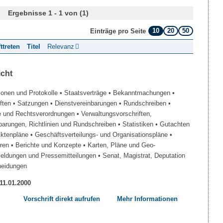
Ergebnisse 1 - 1 von (1)
10
20
50
Einträge pro Seite
fttreten
Titel
Relevanz
icht
ionen und Protokolle
• Staatsverträge
• Bekanntmachungen
•
iften
• Satzungen
• Dienstvereinbarungen
• Rundschreiben
•
e und Rechtsverordnungen
• Verwaltungsvorschriften,
barungen, Richtlinien und Rundschreiben
• Statistiken
• Gutachten
Aktenpläne
• Geschäftsverteilungs- und Organisationspläne
•
üren
• Berichte und Konzepte
• Karten, Pläne und Geo-
Meldungen und Pressemitteilungen
• Senat, Magistrat, Deputation
heidungen
 11.01.2000
Vorschrift direkt aufrufen
Mehr Informationen