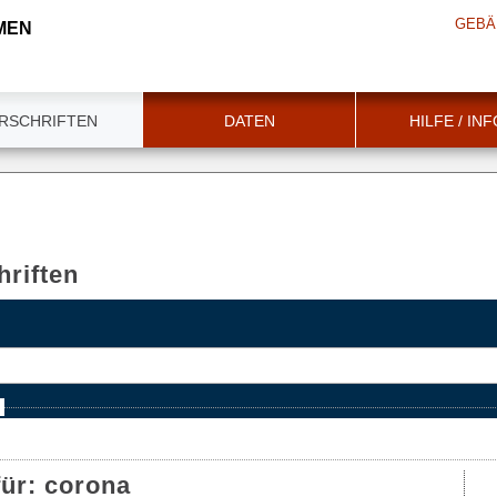
GEBÄ
MEN
RSCHRIFTEN
DATEN
HILFE / IN
riften
e
für:
corona