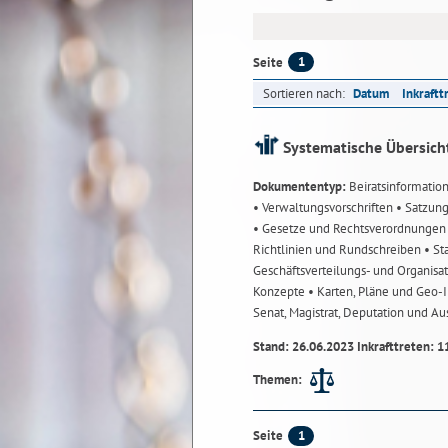
1
Seite
Sortieren nach:
Datum
Inkraftt
Systematische Übersich
Dokumententyp:
Beiratsinformatio
• Verwaltungsvorschriften
• Satzun
• Gesetze und Rechtsverordnunge
Richtlinien und Rundschreiben
• St
Geschäftsverteilungs- und Organisa
Konzepte
• Karten, Pläne und Geo
Senat, Magistrat, Deputation und A
Stand: 26.06.2023 Inkrafttreten: 1
Themen:
1
Seite