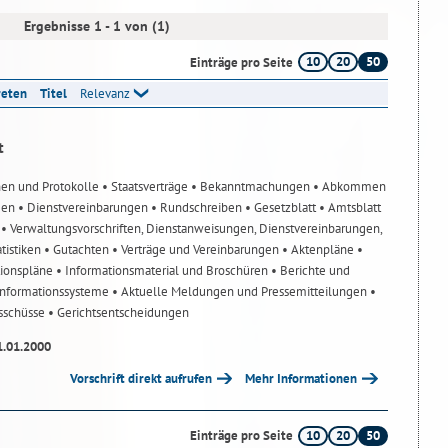
Ergebnisse 1 - 1 von (1)
10
20
50
Einträge pro Seite
reten
Titel
Relevanz
t
nen und Protokolle
• Staatsverträge
• Bekanntmachungen
• Abkommen
gen
• Dienstvereinbarungen
• Rundschreiben
• Gesetzblatt
• Amtsblatt
n
• Verwaltungsvorschriften, Dienstanweisungen, Dienstvereinbarungen,
atistiken
• Gutachten
• Verträge und Vereinbarungen
• Aktenpläne
•
tionspläne
• Informationsmaterial und Broschüren
• Berichte und
-Informationssysteme
• Aktuelle Meldungen und Pressemitteilungen
•
usschüsse
• Gerichtsentscheidungen
1.01.2000
Vorschrift direkt aufrufen
Mehr Informationen
10
20
50
Einträge pro Seite