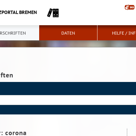
ZPORTAL BREMEN
RSCHRIFTEN
DATEN
HILFE / IN
iften
r:
corona