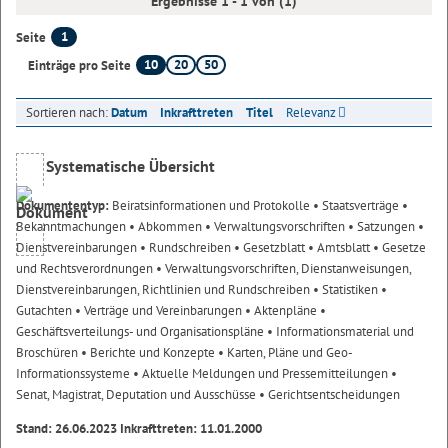
Ergebnisse 1 - 1 von (1)
1
Seite
10
20
50
Einträge pro Seite
Sortieren nach:
Datum
Inkrafttreten
Titel
Relevanz
Systematische Übersicht
Dokumententyp:
Beiratsinformationen und Protokolle
• Staatsverträge
•
Bekanntmachungen
• Abkommen
• Verwaltungsvorschriften
• Satzungen
•
Dienstvereinbarungen
• Rundschreiben
• Gesetzblatt
• Amtsblatt
• Gesetze
und Rechtsverordnungen
• Verwaltungsvorschriften, Dienstanweisungen,
Dienstvereinbarungen, Richtlinien und Rundschreiben
• Statistiken
•
Gutachten
• Verträge und Vereinbarungen
• Aktenpläne
•
Geschäftsverteilungs- und Organisationspläne
• Informationsmaterial und
Broschüren
• Berichte und Konzepte
• Karten, Pläne und Geo-
Informationssysteme
• Aktuelle Meldungen und Pressemitteilungen
•
Senat, Magistrat, Deputation und Ausschüsse
• Gerichtsentscheidungen
Stand: 26.06.2023 Inkrafttreten: 11.01.2000