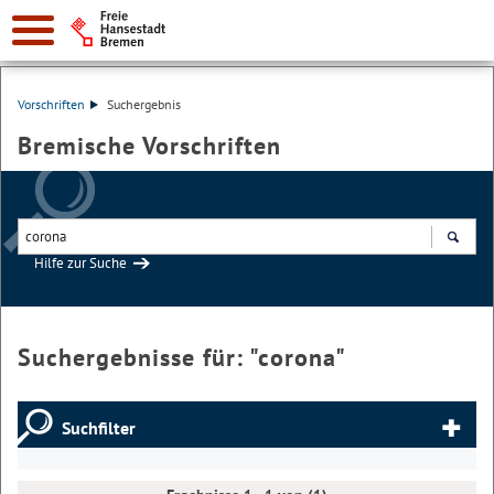
Vorschriften
Suchergebnis
Bremische Vorschriften
Hilfe zur Suche
Suchen
Suchergebnisse für: "
corona
"
Suchfilter