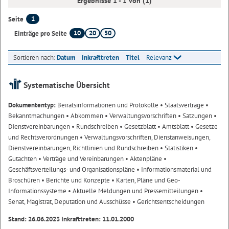
Ergebnisse 1 - 1 von (1)
1
Seite
10
20
50
Einträge pro Seite
Sortieren nach:
Datum
Inkrafttreten
Titel
Relevanz
Systematische Übersicht
Dokumententyp:
Beiratsinformationen und Protokolle
• Staatsverträge
•
Bekanntmachungen
• Abkommen
• Verwaltungsvorschriften
• Satzungen
•
Dienstvereinbarungen
• Rundschreiben
• Gesetzblatt
• Amtsblatt
• Gesetze
und Rechtsverordnungen
• Verwaltungsvorschriften, Dienstanweisungen,
Dienstvereinbarungen, Richtlinien und Rundschreiben
• Statistiken
•
Gutachten
• Verträge und Vereinbarungen
• Aktenpläne
•
Geschäftsverteilungs- und Organisationspläne
• Informationsmaterial und
Broschüren
• Berichte und Konzepte
• Karten, Pläne und Geo-
Informationssysteme
• Aktuelle Meldungen und Pressemitteilungen
•
Senat, Magistrat, Deputation und Ausschüsse
• Gerichtsentscheidungen
Stand: 26.06.2023 Inkrafttreten: 11.01.2000