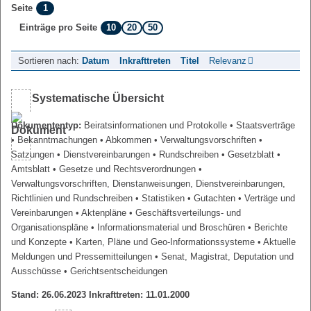
1
Seite
10
20
50
Einträge pro Seite
Sortieren nach:
Datum
Inkrafttreten
Titel
Relevanz
Systematische Übersicht
Dokumententyp:
Beiratsinformationen und Protokolle
• Staatsverträge
• Bekanntmachungen
• Abkommen
• Verwaltungsvorschriften
•
Satzungen
• Dienstvereinbarungen
• Rundschreiben
• Gesetzblatt
•
Amtsblatt
• Gesetze und Rechtsverordnungen
•
Verwaltungsvorschriften, Dienstanweisungen, Dienstvereinbarungen,
Richtlinien und Rundschreiben
• Statistiken
• Gutachten
• Verträge und
Vereinbarungen
• Aktenpläne
• Geschäftsverteilungs- und
Organisationspläne
• Informationsmaterial und Broschüren
• Berichte
und Konzepte
• Karten, Pläne und Geo-Informationssysteme
• Aktuelle
Meldungen und Pressemitteilungen
• Senat, Magistrat, Deputation und
Ausschüsse
• Gerichtsentscheidungen
Stand: 26.06.2023 Inkrafttreten: 11.01.2000