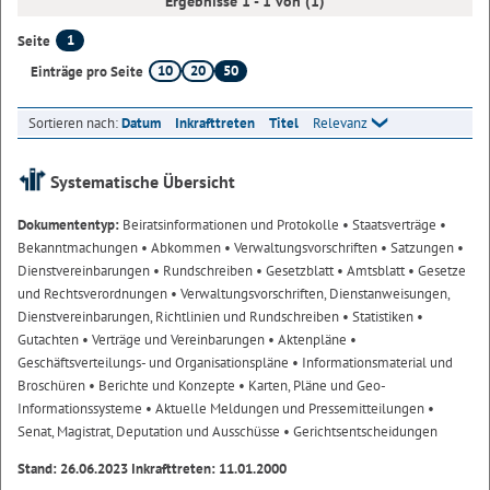
Ergebnisse 1 - 1 von (1)
1
Seite
10
20
50
Einträge pro Seite
Sortieren nach:
Datum
Inkrafttreten
Titel
Relevanz
Systematische Übersicht
Dokumententyp:
Beiratsinformationen und Protokolle
• Staatsverträge
•
Bekanntmachungen
• Abkommen
• Verwaltungsvorschriften
• Satzungen
•
Dienstvereinbarungen
• Rundschreiben
• Gesetzblatt
• Amtsblatt
• Gesetze
und Rechtsverordnungen
• Verwaltungsvorschriften, Dienstanweisungen,
Dienstvereinbarungen, Richtlinien und Rundschreiben
• Statistiken
•
Gutachten
• Verträge und Vereinbarungen
• Aktenpläne
•
Geschäftsverteilungs- und Organisationspläne
• Informationsmaterial und
Broschüren
• Berichte und Konzepte
• Karten, Pläne und Geo-
Informationssysteme
• Aktuelle Meldungen und Pressemitteilungen
•
Senat, Magistrat, Deputation und Ausschüsse
• Gerichtsentscheidungen
Stand: 26.06.2023 Inkrafttreten: 11.01.2000