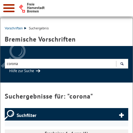
Vorschriften
Suchergebnis
Bremische Vorschriften
Hilfe zur Suche
Suchen
Suchergebnisse für: "
corona
"
Suchfilter