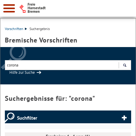
Vorschriften
Suchergebnis
Bremische Vorschriften
Hilfe zur Suche
Suchen
Suchergebnisse für: "
corona
"
Suchfilter