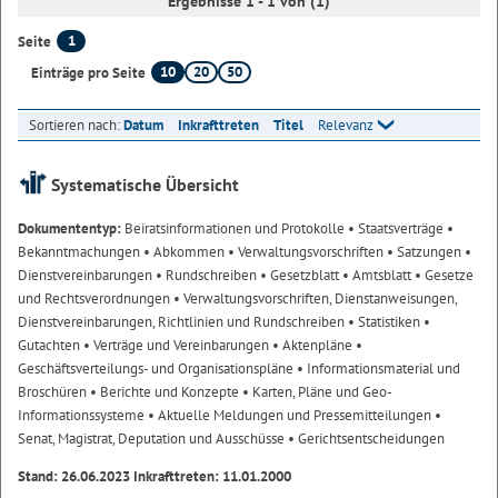
Ergebnisse 1 - 1 von (1)
1
Seite
10
20
50
Einträge pro Seite
Sortieren nach:
Datum
Inkrafttreten
Titel
Relevanz
Systematische Übersicht
Dokumententyp:
Beiratsinformationen und Protokolle
• Staatsverträge
•
Bekanntmachungen
• Abkommen
• Verwaltungsvorschriften
• Satzungen
•
Dienstvereinbarungen
• Rundschreiben
• Gesetzblatt
• Amtsblatt
• Gesetze
und Rechtsverordnungen
• Verwaltungsvorschriften, Dienstanweisungen,
Dienstvereinbarungen, Richtlinien und Rundschreiben
• Statistiken
•
Gutachten
• Verträge und Vereinbarungen
• Aktenpläne
•
Geschäftsverteilungs- und Organisationspläne
• Informationsmaterial und
Broschüren
• Berichte und Konzepte
• Karten, Pläne und Geo-
Informationssysteme
• Aktuelle Meldungen und Pressemitteilungen
•
Senat, Magistrat, Deputation und Ausschüsse
• Gerichtsentscheidungen
Stand: 26.06.2023 Inkrafttreten: 11.01.2000