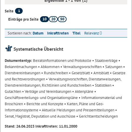
Ergebnisse 1 - 1 von (1)
1
Seite
10
20
50
Einträge pro Seite
Sortieren nach:
Datum
Inkrafttreten
Titel
Relevanz
Systematische Übersicht
Dokumententyp:
Beiratsinformationen und Protokolle
• Staatsverträge
•
Bekanntmachungen
• Abkommen
• Verwaltungsvorschriften
• Satzungen
•
Dienstvereinbarungen
• Rundschreiben
• Gesetzblatt
• Amtsblatt
• Gesetze
und Rechtsverordnungen
• Verwaltungsvorschriften, Dienstanweisungen,
Dienstvereinbarungen, Richtlinien und Rundschreiben
• Statistiken
•
Gutachten
• Verträge und Vereinbarungen
• Aktenpläne
•
Geschäftsverteilungs- und Organisationspläne
• Informationsmaterial und
Broschüren
• Berichte und Konzepte
• Karten, Pläne und Geo-
Informationssysteme
• Aktuelle Meldungen und Pressemitteilungen
•
Senat, Magistrat, Deputation und Ausschüsse
• Gerichtsentscheidungen
Stand: 26.06.2023 Inkrafttreten: 11.01.2000