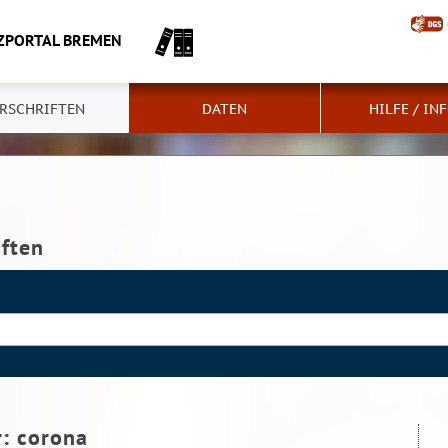
ZPORTAL BREMEN
RSCHRIFTEN
DATEN
HILFE / IN
iften
r:
corona