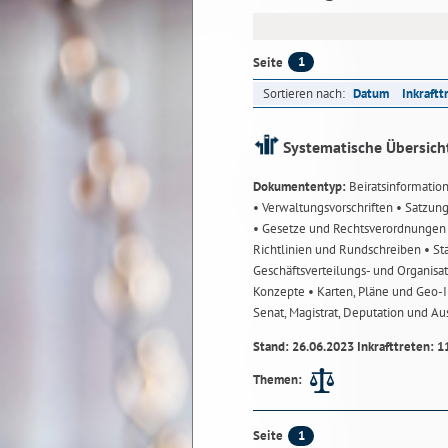
1
Seite
Sortieren nach:
Datum
Inkraftt
Systematische Übersich
Dokumententyp:
Beiratsinformatio
• Verwaltungsvorschriften
• Satzun
• Gesetze und Rechtsverordnunge
Richtlinien und Rundschreiben
• St
Geschäftsverteilungs- und Organisa
Konzepte
• Karten, Pläne und Geo
Senat, Magistrat, Deputation und A
Stand: 26.06.2023 Inkrafttreten: 1
Themen:
1
Seite