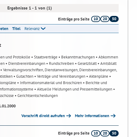
Ergebnisse 1 - 1 von (1)
10
20
50
Einträge pro Seite
reten
Titel
Relevanz
t
nen und Protokolle
• Staatsverträge
• Bekanntmachungen
• Abkommen
gen
• Dienstvereinbarungen
• Rundschreiben
• Gesetzblatt
• Amtsblatt
n
• Verwaltungsvorschriften, Dienstanweisungen, Dienstvereinbarungen,
atistiken
• Gutachten
• Verträge und Vereinbarungen
• Aktenpläne
•
tionspläne
• Informationsmaterial und Broschüren
• Berichte und
-Informationssysteme
• Aktuelle Meldungen und Pressemitteilungen
•
usschüsse
• Gerichtsentscheidungen
1.01.2000
Vorschrift direkt aufrufen
Mehr Informationen
10
20
50
Einträge pro Seite