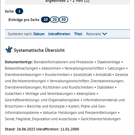
Ergebnisse 1 - 1 von (1)
1
Seite
10
20
50
Einträge pro Seite
Sortieren nach:
Datum
Inkrafttreten
Titel
Relevanz
Systematische Übersicht
Dokumententyp:
Beiratsinformationen und Protokolle
• Staatsverträge
•
Bekanntmachungen
• Abkommen
• Verwaltungsvorschriften
• Satzungen
•
Dienstvereinbarungen
• Rundschreiben
• Gesetzblatt
• Amtsblatt
• Gesetze
und Rechtsverordnungen
• Verwaltungsvorschriften, Dienstanweisungen,
Dienstvereinbarungen, Richtlinien und Rundschreiben
• Statistiken
•
Gutachten
• Verträge und Vereinbarungen
• Aktenpläne
•
Geschäftsverteilungs- und Organisationspläne
• Informationsmaterial und
Broschüren
• Berichte und Konzepte
• Karten, Pläne und Geo-
Informationssysteme
• Aktuelle Meldungen und Pressemitteilungen
•
Senat, Magistrat, Deputation und Ausschüsse
• Gerichtsentscheidungen
Stand: 26.06.2023 Inkrafttreten: 11.01.2000