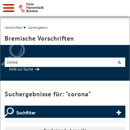
Vorschriften
Suchergebnis
Bremische Vorschriften
Hilfe zur Suche
Suchen
Suchergebnisse für: "
corona
"
Suchfilter