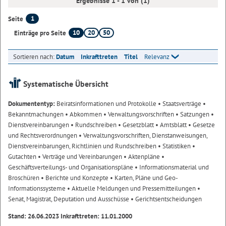
Ergebnisse 1 - 1 von (1)
1
Seite
10
20
50
Einträge pro Seite
Sortieren nach:
Datum
Inkrafttreten
Titel
Relevanz
Systematische Übersicht
Dokumententyp:
Beiratsinformationen und Protokolle
• Staatsverträge
•
Bekanntmachungen
• Abkommen
• Verwaltungsvorschriften
• Satzungen
•
Dienstvereinbarungen
• Rundschreiben
• Gesetzblatt
• Amtsblatt
• Gesetze
und Rechtsverordnungen
• Verwaltungsvorschriften, Dienstanweisungen,
Dienstvereinbarungen, Richtlinien und Rundschreiben
• Statistiken
•
Gutachten
• Verträge und Vereinbarungen
• Aktenpläne
•
Geschäftsverteilungs- und Organisationspläne
• Informationsmaterial und
Broschüren
• Berichte und Konzepte
• Karten, Pläne und Geo-
Informationssysteme
• Aktuelle Meldungen und Pressemitteilungen
•
Senat, Magistrat, Deputation und Ausschüsse
• Gerichtsentscheidungen
Stand: 26.06.2023 Inkrafttreten: 11.01.2000