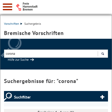
Vorschriften
Suchergebnis
Bremische Vorschriften
Hilfe zur Suche
Suchen
Suchergebnisse für: "
corona
"
Suchfilter