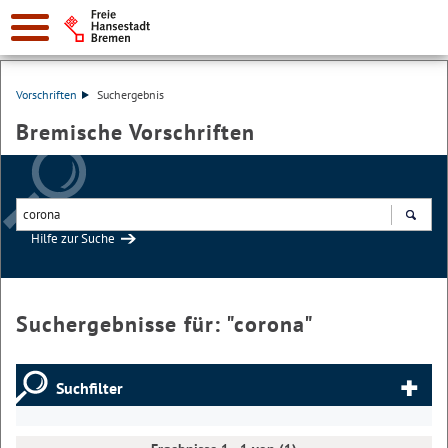
Vorschriften
Suchergebnis
Bremische Vorschriften
Hilfe zur Suche
Suchen
Suchergebnisse für: "
corona
"
Suchfilter