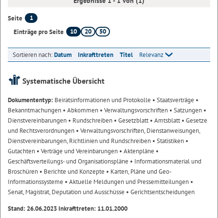
Ergebnisse 1 - 1 von (1)
1
Seite
10
20
50
Einträge pro Seite
Sortieren nach:
Datum
Inkrafttreten
Titel
Relevanz
Systematische Übersicht
Dokumententyp:
Beiratsinformationen und Protokolle
• Staatsverträge
•
Bekanntmachungen
• Abkommen
• Verwaltungsvorschriften
• Satzungen
•
Dienstvereinbarungen
• Rundschreiben
• Gesetzblatt
• Amtsblatt
• Gesetze
und Rechtsverordnungen
• Verwaltungsvorschriften, Dienstanweisungen,
Dienstvereinbarungen, Richtlinien und Rundschreiben
• Statistiken
•
Gutachten
• Verträge und Vereinbarungen
• Aktenpläne
•
Geschäftsverteilungs- und Organisationspläne
• Informationsmaterial und
Broschüren
• Berichte und Konzepte
• Karten, Pläne und Geo-
Informationssysteme
• Aktuelle Meldungen und Pressemitteilungen
•
Senat, Magistrat, Deputation und Ausschüsse
• Gerichtsentscheidungen
Stand: 26.06.2023 Inkrafttreten: 11.01.2000