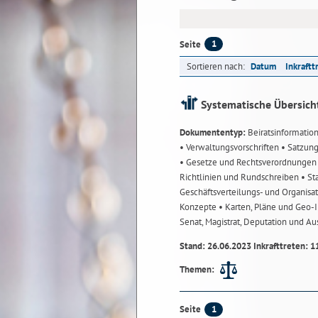
1
Seite
Sortieren nach:
Datum
Inkraftt
Systematische Übersich
Dokumententyp:
Beiratsinformatio
• Verwaltungsvorschriften
• Satzun
• Gesetze und Rechtsverordnunge
Richtlinien und Rundschreiben
• St
Geschäftsverteilungs- und Organisa
Konzepte
• Karten, Pläne und Geo
Senat, Magistrat, Deputation und A
Stand: 26.06.2023 Inkrafttreten: 1
Themen:
1
Seite