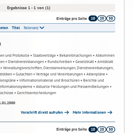
Ergebnisse 1 - 1 von (1)
10
20
50
Einträge pro Seite
reten
Titel
Relevanz
t
nen und Protokolle
• Staatsverträge
• Bekanntmachungen
• Abkommen
gen
• Dienstvereinbarungen
• Rundschreiben
• Gesetzblatt
• Amtsblatt
n
• Verwaltungsvorschriften, Dienstanweisungen, Dienstvereinbarungen,
atistiken
• Gutachten
• Verträge und Vereinbarungen
• Aktenpläne
•
tionspläne
• Informationsmaterial und Broschüren
• Berichte und
-Informationssysteme
• Aktuelle Meldungen und Pressemitteilungen
•
usschüsse
• Gerichtsentscheidungen
1.01.2000
Vorschrift direkt aufrufen
Mehr Informationen
10
20
50
Einträge pro Seite