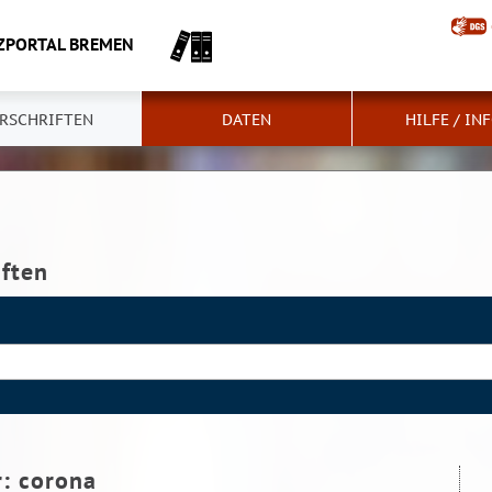
ZPORTAL BREMEN
RSCHRIFTEN
DATEN
HILFE / IN
iften
r:
corona