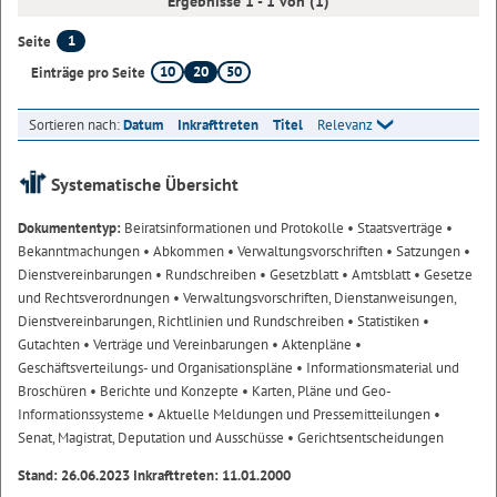
Ergebnisse 1 - 1 von (1)
1
Seite
10
20
50
Einträge pro Seite
Sortieren nach:
Datum
Inkrafttreten
Titel
Relevanz
Systematische Übersicht
Dokumententyp:
Beiratsinformationen und Protokolle
• Staatsverträge
•
Bekanntmachungen
• Abkommen
• Verwaltungsvorschriften
• Satzungen
•
Dienstvereinbarungen
• Rundschreiben
• Gesetzblatt
• Amtsblatt
• Gesetze
und Rechtsverordnungen
• Verwaltungsvorschriften, Dienstanweisungen,
Dienstvereinbarungen, Richtlinien und Rundschreiben
• Statistiken
•
Gutachten
• Verträge und Vereinbarungen
• Aktenpläne
•
Geschäftsverteilungs- und Organisationspläne
• Informationsmaterial und
Broschüren
• Berichte und Konzepte
• Karten, Pläne und Geo-
Informationssysteme
• Aktuelle Meldungen und Pressemitteilungen
•
Senat, Magistrat, Deputation und Ausschüsse
• Gerichtsentscheidungen
Stand: 26.06.2023 Inkrafttreten: 11.01.2000