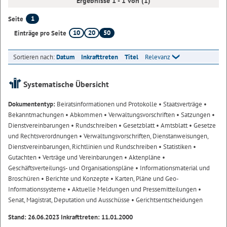
Ergebnisse 1 - 1 von (1)
1
Seite
10
20
50
Einträge pro Seite
Sortieren nach:
Datum
Inkrafttreten
Titel
Relevanz
Systematische Übersicht
Dokumententyp:
Beiratsinformationen und Protokolle
• Staatsverträge
•
Bekanntmachungen
• Abkommen
• Verwaltungsvorschriften
• Satzungen
•
Dienstvereinbarungen
• Rundschreiben
• Gesetzblatt
• Amtsblatt
• Gesetze
und Rechtsverordnungen
• Verwaltungsvorschriften, Dienstanweisungen,
Dienstvereinbarungen, Richtlinien und Rundschreiben
• Statistiken
•
Gutachten
• Verträge und Vereinbarungen
• Aktenpläne
•
Geschäftsverteilungs- und Organisationspläne
• Informationsmaterial und
Broschüren
• Berichte und Konzepte
• Karten, Pläne und Geo-
Informationssysteme
• Aktuelle Meldungen und Pressemitteilungen
•
Senat, Magistrat, Deputation und Ausschüsse
• Gerichtsentscheidungen
Stand: 26.06.2023 Inkrafttreten: 11.01.2000