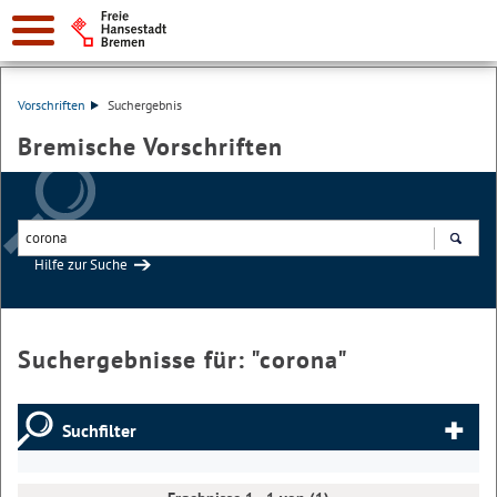
Vorschriften
Suchergebnis
Bremische Vorschriften
Hilfe zur Suche
Suchen
Suchergebnisse für: "
corona
"
Suchfilter