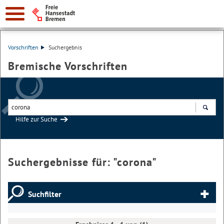
Vorschriften
Suchergebnis
Bremische Vorschriften
Hilfe zur Suche
Suchen
Suchergebnisse für: "
corona
"
Suchfilter