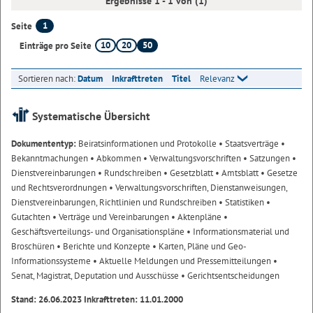
Ergebnisse 1 - 1 von (1)
1
Seite
10
20
50
Einträge pro Seite
Sortieren nach:
Datum
Inkrafttreten
Titel
Relevanz
Systematische Übersicht
Dokumententyp:
Beiratsinformationen und Protokolle
• Staatsverträge
•
Bekanntmachungen
• Abkommen
• Verwaltungsvorschriften
• Satzungen
•
Dienstvereinbarungen
• Rundschreiben
• Gesetzblatt
• Amtsblatt
• Gesetze
und Rechtsverordnungen
• Verwaltungsvorschriften, Dienstanweisungen,
Dienstvereinbarungen, Richtlinien und Rundschreiben
• Statistiken
•
Gutachten
• Verträge und Vereinbarungen
• Aktenpläne
•
Geschäftsverteilungs- und Organisationspläne
• Informationsmaterial und
Broschüren
• Berichte und Konzepte
• Karten, Pläne und Geo-
Informationssysteme
• Aktuelle Meldungen und Pressemitteilungen
•
Senat, Magistrat, Deputation und Ausschüsse
• Gerichtsentscheidungen
Stand: 26.06.2023 Inkrafttreten: 11.01.2000