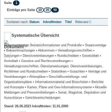
1
Seite
10
20
50
Einträge pro Seite
Sortieren nach:
Datum
Inkrafttreten
Titel
Relevanz
Systematische Übersicht
Dokumententyp:
Beiratsinformationen und Protokolle
• Staatsverträge
• Bekanntmachungen
• Abkommen
• Verwaltungsvorschriften
•
Satzungen
• Dienstvereinbarungen
• Rundschreiben
• Gesetzblatt
•
Amtsblatt
• Gesetze und Rechtsverordnungen
•
Verwaltungsvorschriften, Dienstanweisungen, Dienstvereinbarungen,
Richtlinien und Rundschreiben
• Statistiken
• Gutachten
• Verträge und
Vereinbarungen
• Aktenpläne
• Geschäftsverteilungs- und
Organisationspläne
• Informationsmaterial und Broschüren
• Berichte
und Konzepte
• Karten, Pläne und Geo-Informationssysteme
• Aktuelle
Meldungen und Pressemitteilungen
• Senat, Magistrat, Deputation und
Ausschüsse
• Gerichtsentscheidungen
Stand: 26.06.2023 Inkrafttreten: 11.01.2000