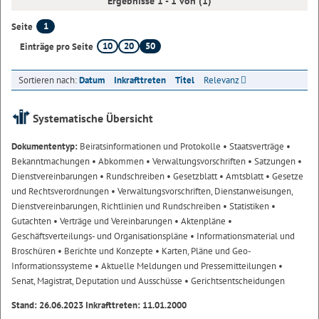
Ergebnisse 1 - 1 von (1)
1
Seite
10
20
50
Einträge pro Seite
Sortieren nach:
Datum
Inkrafttreten
Titel
Relevanz
Systematische Übersicht
Dokumententyp:
Beiratsinformationen und Protokolle
• Staatsverträge
•
Bekanntmachungen
• Abkommen
• Verwaltungsvorschriften
• Satzungen
•
Dienstvereinbarungen
• Rundschreiben
• Gesetzblatt
• Amtsblatt
• Gesetze
und Rechtsverordnungen
• Verwaltungsvorschriften, Dienstanweisungen,
Dienstvereinbarungen, Richtlinien und Rundschreiben
• Statistiken
•
Gutachten
• Verträge und Vereinbarungen
• Aktenpläne
•
Geschäftsverteilungs- und Organisationspläne
• Informationsmaterial und
Broschüren
• Berichte und Konzepte
• Karten, Pläne und Geo-
Informationssysteme
• Aktuelle Meldungen und Pressemitteilungen
•
Senat, Magistrat, Deputation und Ausschüsse
• Gerichtsentscheidungen
Stand: 26.06.2023 Inkrafttreten: 11.01.2000