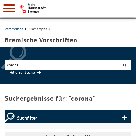
Vorschriften
Suchergebnis
Bremische Vorschriften
Hilfe zur Suche
Suchen
Suchergebnisse für: "
corona
"
Suchfilter