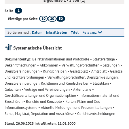
Ergebnisse 1 - 1 von (1)
1
Seite
10
20
50
Einträge pro Seite
Sortieren nach:
Datum
Inkrafttreten
Titel
Relevanz
Systematische Übersicht
Dokumententyp:
Beiratsinformationen und Protokolle
• Staatsverträge
•
Bekanntmachungen
• Abkommen
• Verwaltungsvorschriften
• Satzungen
•
Dienstvereinbarungen
• Rundschreiben
• Gesetzblatt
• Amtsblatt
• Gesetze
und Rechtsverordnungen
• Verwaltungsvorschriften, Dienstanweisungen,
Dienstvereinbarungen, Richtlinien und Rundschreiben
• Statistiken
•
Gutachten
• Verträge und Vereinbarungen
• Aktenpläne
•
Geschäftsverteilungs- und Organisationspläne
• Informationsmaterial und
Broschüren
• Berichte und Konzepte
• Karten, Pläne und Geo-
Informationssysteme
• Aktuelle Meldungen und Pressemitteilungen
•
Senat, Magistrat, Deputation und Ausschüsse
• Gerichtsentscheidungen
Stand: 26.06.2023 Inkrafttreten: 11.01.2000