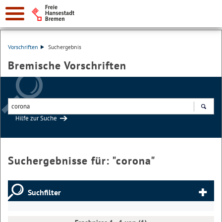
Vorschriften
Suchergebnis
Bremische Vorschriften
Hilfe zur Suche
Suchen
Suchergebnisse für: "
corona
"
Suchfilter