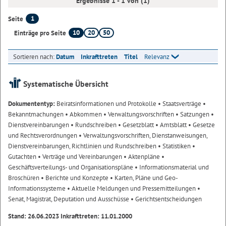
Ergebnisse 1 - 1 von (1)
1
Seite
10
20
50
Einträge pro Seite
Sortieren nach:
Datum
Inkrafttreten
Titel
Relevanz
Systematische Übersicht
Dokumententyp:
Beiratsinformationen und Protokolle
• Staatsverträge
•
Bekanntmachungen
• Abkommen
• Verwaltungsvorschriften
• Satzungen
•
Dienstvereinbarungen
• Rundschreiben
• Gesetzblatt
• Amtsblatt
• Gesetze
und Rechtsverordnungen
• Verwaltungsvorschriften, Dienstanweisungen,
Dienstvereinbarungen, Richtlinien und Rundschreiben
• Statistiken
•
Gutachten
• Verträge und Vereinbarungen
• Aktenpläne
•
Geschäftsverteilungs- und Organisationspläne
• Informationsmaterial und
Broschüren
• Berichte und Konzepte
• Karten, Pläne und Geo-
Informationssysteme
• Aktuelle Meldungen und Pressemitteilungen
•
Senat, Magistrat, Deputation und Ausschüsse
• Gerichtsentscheidungen
Stand: 26.06.2023 Inkrafttreten: 11.01.2000