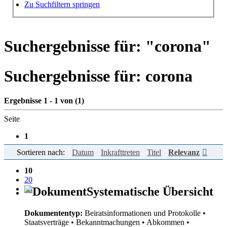
Hilfe zur Suche
Zu Suchfiltern springen
Suchergebnisse für: "
corona
"
Suchergebnisse für:
corona
Ergebnisse 1 - 1 von (1)
Seite
1
Sortieren nach:
Datum
Inkrafttreten
Titel
Relevanz
Einträge pro Seite
10
20
50
Systematische Übersicht
Dokumententyp:
Beiratsinformationen und Protokolle
•
Staatsverträge
• Bekanntmachungen
• Abkommen
•