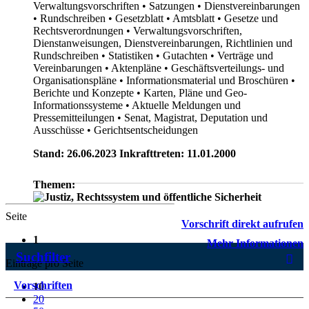
Verwaltungsvorschriften
• Satzungen
• Dienstvereinbarungen
• Rundschreiben
• Gesetzblatt
• Amtsblatt
• Gesetze und
Rechtsverordnungen
• Verwaltungsvorschriften,
Dienstanweisungen, Dienstvereinbarungen, Richtlinien und
Rundschreiben
• Statistiken
• Gutachten
• Verträge und
Vereinbarungen
• Aktenpläne
• Geschäftsverteilungs- und
Organisationspläne
• Informationsmaterial und Broschüren
•
Berichte und Konzepte
• Karten, Pläne und Geo-
Informationssysteme
• Aktuelle Meldungen und
Pressemitteilungen
• Senat, Magistrat, Deputation und
Ausschüsse
• Gerichtsentscheidungen
Stand: 26.06.2023 Inkrafttreten: 11.01.2000
Themen:
Seite
Vorschrift direkt aufrufen
1
Mehr Informationen
Suchfilter
Einträge pro Seite
Vorschriften
10
20