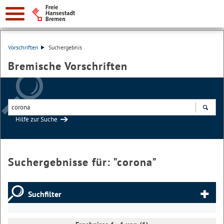
Vorschriften
Suchergebnis
Bremische Vorschriften
Hilfe zur Suche
Suchen
Suchergebnisse für: "
corona
"
Suchfilter