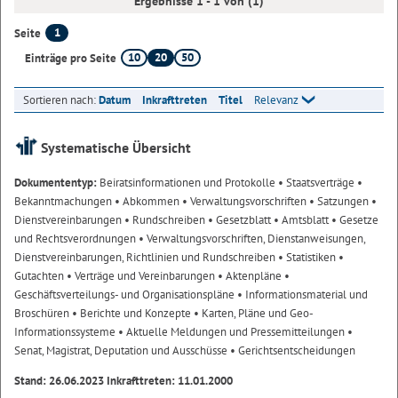
Ergebnisse 1 - 1 von (1)
1
Seite
10
20
50
Einträge pro Seite
Sortieren nach:
Datum
Inkrafttreten
Titel
Relevanz
Systematische Übersicht
Dokumententyp:
Beiratsinformationen und Protokolle
• Staatsverträge
•
Bekanntmachungen
• Abkommen
• Verwaltungsvorschriften
• Satzungen
•
Dienstvereinbarungen
• Rundschreiben
• Gesetzblatt
• Amtsblatt
• Gesetze
und Rechtsverordnungen
• Verwaltungsvorschriften, Dienstanweisungen,
Dienstvereinbarungen, Richtlinien und Rundschreiben
• Statistiken
•
Gutachten
• Verträge und Vereinbarungen
• Aktenpläne
•
Geschäftsverteilungs- und Organisationspläne
• Informationsmaterial und
Broschüren
• Berichte und Konzepte
• Karten, Pläne und Geo-
Informationssysteme
• Aktuelle Meldungen und Pressemitteilungen
•
Senat, Magistrat, Deputation und Ausschüsse
• Gerichtsentscheidungen
Stand: 26.06.2023 Inkrafttreten: 11.01.2000