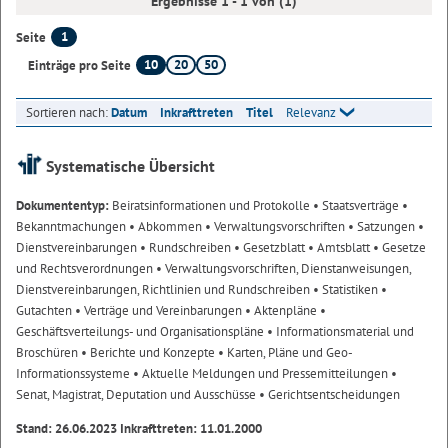
Ergebnisse 1 - 1 von (1)
1
Seite
10
20
50
Einträge pro Seite
Sortieren nach:
Datum
Inkrafttreten
Titel
Relevanz
Systematische Übersicht
Dokumententyp:
Beiratsinformationen und Protokolle
• Staatsverträge
•
Bekanntmachungen
• Abkommen
• Verwaltungsvorschriften
• Satzungen
•
Dienstvereinbarungen
• Rundschreiben
• Gesetzblatt
• Amtsblatt
• Gesetze
und Rechtsverordnungen
• Verwaltungsvorschriften, Dienstanweisungen,
Dienstvereinbarungen, Richtlinien und Rundschreiben
• Statistiken
•
Gutachten
• Verträge und Vereinbarungen
• Aktenpläne
•
Geschäftsverteilungs- und Organisationspläne
• Informationsmaterial und
Broschüren
• Berichte und Konzepte
• Karten, Pläne und Geo-
Informationssysteme
• Aktuelle Meldungen und Pressemitteilungen
•
Senat, Magistrat, Deputation und Ausschüsse
• Gerichtsentscheidungen
Stand: 26.06.2023 Inkrafttreten: 11.01.2000