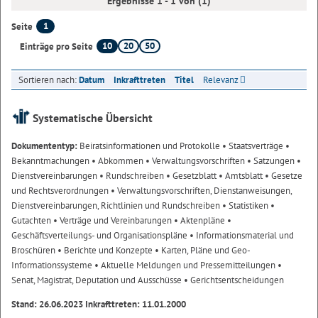
Ergebnisse 1 - 1 von (1)
1
Seite
10
20
50
Einträge pro Seite
Sortieren nach:
Datum
Inkrafttreten
Titel
Relevanz
Systematische Übersicht
Dokumententyp:
Beiratsinformationen und Protokolle
• Staatsverträge
•
Bekanntmachungen
• Abkommen
• Verwaltungsvorschriften
• Satzungen
•
Dienstvereinbarungen
• Rundschreiben
• Gesetzblatt
• Amtsblatt
• Gesetze
und Rechtsverordnungen
• Verwaltungsvorschriften, Dienstanweisungen,
Dienstvereinbarungen, Richtlinien und Rundschreiben
• Statistiken
•
Gutachten
• Verträge und Vereinbarungen
• Aktenpläne
•
Geschäftsverteilungs- und Organisationspläne
• Informationsmaterial und
Broschüren
• Berichte und Konzepte
• Karten, Pläne und Geo-
Informationssysteme
• Aktuelle Meldungen und Pressemitteilungen
•
Senat, Magistrat, Deputation und Ausschüsse
• Gerichtsentscheidungen
Stand: 26.06.2023 Inkrafttreten: 11.01.2000