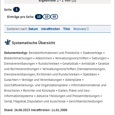
Ergebnisse 1 - 1 von (1)
1
Seite
10
20
50
Einträge pro Seite
Sortieren nach:
Datum
Inkrafttreten
Titel
Relevanz
Systematische Übersicht
Dokumententyp:
Beiratsinformationen und Protokolle
• Staatsverträge
•
Bekanntmachungen
• Abkommen
• Verwaltungsvorschriften
• Satzungen
•
Dienstvereinbarungen
• Rundschreiben
• Gesetzblatt
• Amtsblatt
• Gesetze
und Rechtsverordnungen
• Verwaltungsvorschriften, Dienstanweisungen,
Dienstvereinbarungen, Richtlinien und Rundschreiben
• Statistiken
•
Gutachten
• Verträge und Vereinbarungen
• Aktenpläne
•
Geschäftsverteilungs- und Organisationspläne
• Informationsmaterial und
Broschüren
• Berichte und Konzepte
• Karten, Pläne und Geo-
Informationssysteme
• Aktuelle Meldungen und Pressemitteilungen
•
Senat, Magistrat, Deputation und Ausschüsse
• Gerichtsentscheidungen
Stand: 26.06.2023 Inkrafttreten: 11.01.2000