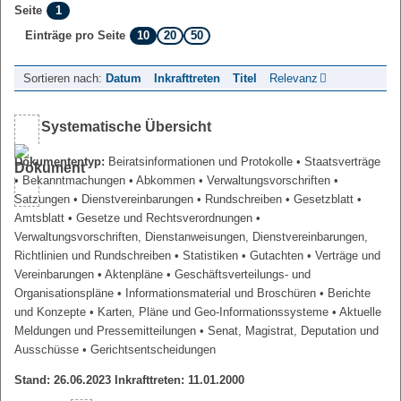
1
Seite
10
20
50
Einträge pro Seite
Sortieren nach:
Datum
Inkrafttreten
Titel
Relevanz
Systematische Übersicht
Dokumententyp:
Beiratsinformationen und Protokolle
• Staatsverträge
• Bekanntmachungen
• Abkommen
• Verwaltungsvorschriften
•
Satzungen
• Dienstvereinbarungen
• Rundschreiben
• Gesetzblatt
•
Amtsblatt
• Gesetze und Rechtsverordnungen
•
Verwaltungsvorschriften, Dienstanweisungen, Dienstvereinbarungen,
Richtlinien und Rundschreiben
• Statistiken
• Gutachten
• Verträge und
Vereinbarungen
• Aktenpläne
• Geschäftsverteilungs- und
Organisationspläne
• Informationsmaterial und Broschüren
• Berichte
und Konzepte
• Karten, Pläne und Geo-Informationssysteme
• Aktuelle
Meldungen und Pressemitteilungen
• Senat, Magistrat, Deputation und
Ausschüsse
• Gerichtsentscheidungen
Stand: 26.06.2023 Inkrafttreten: 11.01.2000