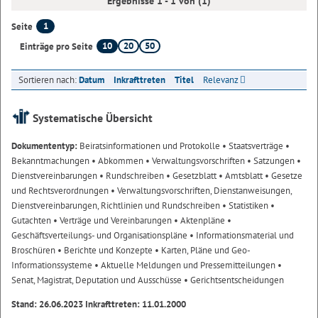
Ergebnisse 1 - 1 von (1)
1
Seite
10
20
50
Einträge pro Seite
Sortieren nach:
Datum
Inkrafttreten
Titel
Relevanz
Systematische Übersicht
Dokumententyp:
Beiratsinformationen und Protokolle
• Staatsverträge
•
Bekanntmachungen
• Abkommen
• Verwaltungsvorschriften
• Satzungen
•
Dienstvereinbarungen
• Rundschreiben
• Gesetzblatt
• Amtsblatt
• Gesetze
und Rechtsverordnungen
• Verwaltungsvorschriften, Dienstanweisungen,
Dienstvereinbarungen, Richtlinien und Rundschreiben
• Statistiken
•
Gutachten
• Verträge und Vereinbarungen
• Aktenpläne
•
Geschäftsverteilungs- und Organisationspläne
• Informationsmaterial und
Broschüren
• Berichte und Konzepte
• Karten, Pläne und Geo-
Informationssysteme
• Aktuelle Meldungen und Pressemitteilungen
•
Senat, Magistrat, Deputation und Ausschüsse
• Gerichtsentscheidungen
Stand: 26.06.2023 Inkrafttreten: 11.01.2000