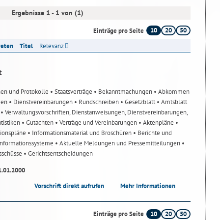
Ergebnisse 1 - 1 von (1)
10
20
50
Einträge pro Seite
reten
Titel
Relevanz
t
nen und Protokolle
• Staatsverträge
• Bekanntmachungen
• Abkommen
gen
• Dienstvereinbarungen
• Rundschreiben
• Gesetzblatt
• Amtsblatt
n
• Verwaltungsvorschriften, Dienstanweisungen, Dienstvereinbarungen,
atistiken
• Gutachten
• Verträge und Vereinbarungen
• Aktenpläne
•
tionspläne
• Informationsmaterial und Broschüren
• Berichte und
-Informationssysteme
• Aktuelle Meldungen und Pressemitteilungen
•
usschüsse
• Gerichtsentscheidungen
1.01.2000
Vorschrift direkt aufrufen
Mehr Informationen
10
20
50
Einträge pro Seite