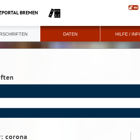
ZPORTAL BREMEN
RSCHRIFTEN
DATEN
HILFE / IN
iften
r:
corona