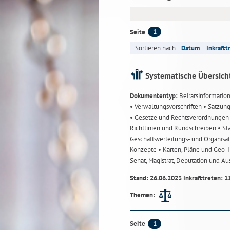
1
Seite
Sortieren nach:
Datum
Inkraftt
Systematische Übersich
Dokumententyp:
Beiratsinformatio
• Verwaltungsvorschriften
• Satzun
• Gesetze und Rechtsverordnunge
Richtlinien und Rundschreiben
• St
Geschäftsverteilungs- und Organisa
Konzepte
• Karten, Pläne und Geo
Senat, Magistrat, Deputation und A
Stand: 26.06.2023 Inkrafttreten: 1
Themen:
1
Seite