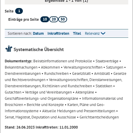
Ergebnisse 1 - 1 von (1)
1
Seite
10
20
50
Einträge pro Seite
Sortieren nach:
Datum
Inkrafttreten
Titel
Relevanz
Systematische Übersicht
Dokumententyp:
Beiratsinformationen und Protokolle
• Staatsverträge
•
Bekanntmachungen
• Abkommen
• Verwaltungsvorschriften
• Satzungen
•
Dienstvereinbarungen
• Rundschreiben
• Gesetzblatt
• Amtsblatt
• Gesetze
und Rechtsverordnungen
• Verwaltungsvorschriften, Dienstanweisungen,
Dienstvereinbarungen, Richtlinien und Rundschreiben
• Statistiken
•
Gutachten
• Verträge und Vereinbarungen
• Aktenpläne
•
Geschäftsverteilungs- und Organisationspläne
• Informationsmaterial und
Broschüren
• Berichte und Konzepte
• Karten, Pläne und Geo-
Informationssysteme
• Aktuelle Meldungen und Pressemitteilungen
•
Senat, Magistrat, Deputation und Ausschüsse
• Gerichtsentscheidungen
Stand: 26.06.2023 Inkrafttreten: 11.01.2000