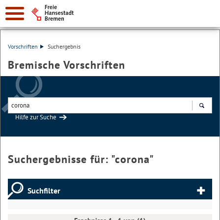
Vorschriften
Suchergebnis
Bremische Vorschriften
Hilfe zur Suche
Suchen
Suchergebnisse für: "
corona
"
Suchfilter