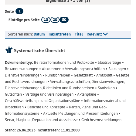
Ergebnisse 1 - 1 von (1)
1
Seite
10
20
50
Einträge pro Seite
Sortieren nach:
Datum
Inkrafttreten
Titel
Relevanz
Systematische Übersicht
Dokumententyp:
Beiratsinformationen und Protokolle
• Staatsverträge
•
Bekanntmachungen
• Abkommen
• Verwaltungsvorschriften
• Satzungen
•
Dienstvereinbarungen
• Rundschreiben
• Gesetzblatt
• Amtsblatt
• Gesetze
und Rechtsverordnungen
• Verwaltungsvorschriften, Dienstanweisungen,
Dienstvereinbarungen, Richtlinien und Rundschreiben
• Statistiken
•
Gutachten
• Verträge und Vereinbarungen
• Aktenpläne
•
Geschäftsverteilungs- und Organisationspläne
• Informationsmaterial und
Broschüren
• Berichte und Konzepte
• Karten, Pläne und Geo-
Informationssysteme
• Aktuelle Meldungen und Pressemitteilungen
•
Senat, Magistrat, Deputation und Ausschüsse
• Gerichtsentscheidungen
Stand: 26.06.2023 Inkrafttreten: 11.01.2000