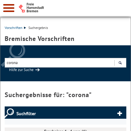
Vorschriften
Suchergebnis
Bremische Vorschriften
Hilfe zur Suche
Suchen
Suchergebnisse für: "
corona
"
Suchfilter