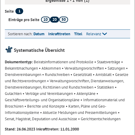
Ergebnisse 1 - 1 von (1)
1
Seite
10
20
50
Einträge pro Seite
Sortieren nach:
Datum
Inkrafttreten
Titel
Relevanz
Systematische Übersicht
Dokumententyp:
Beiratsinformationen und Protokolle
• Staatsverträge
•
Bekanntmachungen
• Abkommen
• Verwaltungsvorschriften
• Satzungen
•
Dienstvereinbarungen
• Rundschreiben
• Gesetzblatt
• Amtsblatt
• Gesetze
und Rechtsverordnungen
• Verwaltungsvorschriften, Dienstanweisungen,
Dienstvereinbarungen, Richtlinien und Rundschreiben
• Statistiken
•
Gutachten
• Verträge und Vereinbarungen
• Aktenpläne
•
Geschäftsverteilungs- und Organisationspläne
• Informationsmaterial und
Broschüren
• Berichte und Konzepte
• Karten, Pläne und Geo-
Informationssysteme
• Aktuelle Meldungen und Pressemitteilungen
•
Senat, Magistrat, Deputation und Ausschüsse
• Gerichtsentscheidungen
Stand: 26.06.2023 Inkrafttreten: 11.01.2000