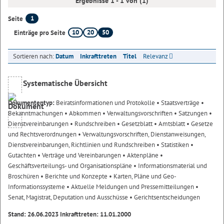
Ergebnisse 1 - 1 von (1)
1
Seite
10
20
50
Einträge pro Seite
Sortieren nach:
Datum
Inkrafttreten
Titel
Relevanz
Systematische Übersicht
Dokumententyp:
Beiratsinformationen und Protokolle
• Staatsverträge
•
Bekanntmachungen
• Abkommen
• Verwaltungsvorschriften
• Satzungen
•
Dienstvereinbarungen
• Rundschreiben
• Gesetzblatt
• Amtsblatt
• Gesetze
und Rechtsverordnungen
• Verwaltungsvorschriften, Dienstanweisungen,
Dienstvereinbarungen, Richtlinien und Rundschreiben
• Statistiken
•
Gutachten
• Verträge und Vereinbarungen
• Aktenpläne
•
Geschäftsverteilungs- und Organisationspläne
• Informationsmaterial und
Broschüren
• Berichte und Konzepte
• Karten, Pläne und Geo-
Informationssysteme
• Aktuelle Meldungen und Pressemitteilungen
•
Senat, Magistrat, Deputation und Ausschüsse
• Gerichtsentscheidungen
Stand: 26.06.2023 Inkrafttreten: 11.01.2000