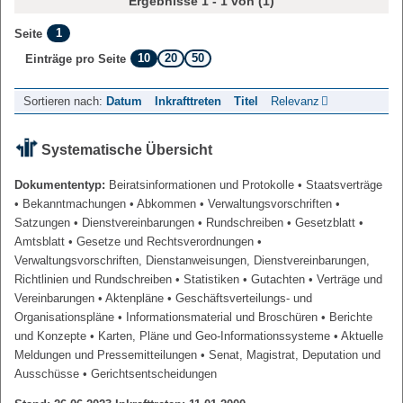
Ergebnisse 1 - 1 von (1)
1
Seite
10
20
50
Einträge pro Seite
Sortieren nach:
Datum
Inkrafttreten
Titel
Relevanz
Systematische Übersicht
Dokumententyp:
Beiratsinformationen und Protokolle
• Staatsverträge
• Bekanntmachungen
• Abkommen
• Verwaltungsvorschriften
•
Satzungen
• Dienstvereinbarungen
• Rundschreiben
• Gesetzblatt
•
Amtsblatt
• Gesetze und Rechtsverordnungen
•
Verwaltungsvorschriften, Dienstanweisungen, Dienstvereinbarungen,
Richtlinien und Rundschreiben
• Statistiken
• Gutachten
• Verträge und
Vereinbarungen
• Aktenpläne
• Geschäftsverteilungs- und
Organisationspläne
• Informationsmaterial und Broschüren
• Berichte
und Konzepte
• Karten, Pläne und Geo-Informationssysteme
• Aktuelle
Meldungen und Pressemitteilungen
• Senat, Magistrat, Deputation und
Ausschüsse
• Gerichtsentscheidungen