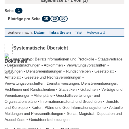
Ergebnisse 1 - 1 von (1)
1
Seite
10
20
50
Einträge pro Seite
Sortieren nach:
Datum
Inkrafttreten
Titel
Relevanz
Systematische Übersicht
Dokumententyp:
Beiratsinformationen und Protokolle
• Staatsverträge
• Bekanntmachungen
• Abkommen
• Verwaltungsvorschriften
•
Satzungen
• Dienstvereinbarungen
• Rundschreiben
• Gesetzblatt
•
Amtsblatt
• Gesetze und Rechtsverordnungen
•
Verwaltungsvorschriften, Dienstanweisungen, Dienstvereinbarungen,
Richtlinien und Rundschreiben
• Statistiken
• Gutachten
• Verträge und
Vereinbarungen
• Aktenpläne
• Geschäftsverteilungs- und
Organisationspläne
• Informationsmaterial und Broschüren
• Berichte
und Konzepte
• Karten, Pläne und Geo-Informationssysteme
• Aktuelle
Meldungen und Pressemitteilungen
• Senat, Magistrat, Deputation und
Ausschüsse
• Gerichtsentscheidungen