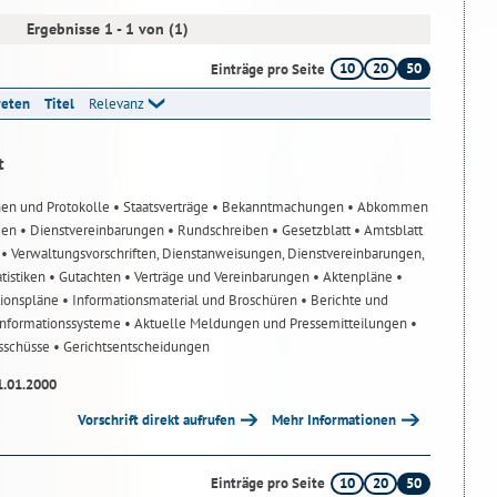
Ergebnisse 1 - 1 von (1)
10
20
50
Einträge pro Seite
reten
Titel
Relevanz
t
nen und Protokolle
• Staatsverträge
• Bekanntmachungen
• Abkommen
gen
• Dienstvereinbarungen
• Rundschreiben
• Gesetzblatt
• Amtsblatt
n
• Verwaltungsvorschriften, Dienstanweisungen, Dienstvereinbarungen,
atistiken
• Gutachten
• Verträge und Vereinbarungen
• Aktenpläne
•
tionspläne
• Informationsmaterial und Broschüren
• Berichte und
-Informationssysteme
• Aktuelle Meldungen und Pressemitteilungen
•
usschüsse
• Gerichtsentscheidungen
1.01.2000
Vorschrift direkt aufrufen
Mehr Informationen
10
20
50
Einträge pro Seite