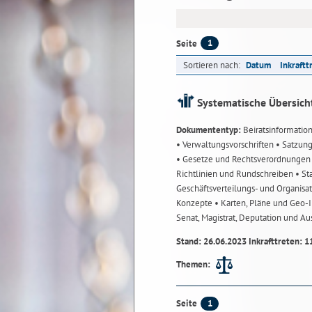
1
Seite
Sortieren nach:
Datum
Inkraftt
Systematische Übersich
Dokumententyp:
Beiratsinformatio
• Verwaltungsvorschriften
• Satzun
• Gesetze und Rechtsverordnunge
Richtlinien und Rundschreiben
• St
Geschäftsverteilungs- und Organisa
Konzepte
• Karten, Pläne und Geo
Senat, Magistrat, Deputation und A
Stand: 26.06.2023 Inkrafttreten: 1
Themen:
1
Seite