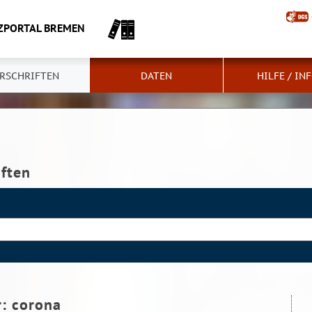
ZPORTAL BREMEN
RSCHRIFTEN
DATEN
HILFE / IN
iften
r:
corona