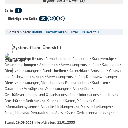
Ergebnisse 1 - 1 von (1)
1
Seite
10
20
50
Einträge pro Seite
Sortieren nach:
Datum
Inkrafttreten
Titel
Relevanz
Systematische Übersicht
Dokumententyp:
Beiratsinformationen und Protokolle
• Staatsverträge
•
Bekanntmachungen
• Abkommen
• Verwaltungsvorschriften
• Satzungen
•
Dienstvereinbarungen
• Rundschreiben
• Gesetzblatt
• Amtsblatt
• Gesetze
und Rechtsverordnungen
• Verwaltungsvorschriften, Dienstanweisungen,
Dienstvereinbarungen, Richtlinien und Rundschreiben
• Statistiken
•
Gutachten
• Verträge und Vereinbarungen
• Aktenpläne
•
Geschäftsverteilungs- und Organisationspläne
• Informationsmaterial und
Broschüren
• Berichte und Konzepte
• Karten, Pläne und Geo-
Informationssysteme
• Aktuelle Meldungen und Pressemitteilungen
•
Senat, Magistrat, Deputation und Ausschüsse
• Gerichtsentscheidungen
Stand: 26.06.2023 Inkrafttreten: 11.01.2000