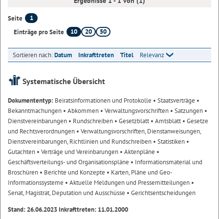
Ergebnisse 1 - 1 von (1)
1
Seite
10
20
50
Einträge pro Seite
Sortieren nach:
Datum
Inkrafttreten
Titel
Relevanz
Systematische Übersicht
Dokumententyp:
Beiratsinformationen und Protokolle
• Staatsverträge
•
Bekanntmachungen
• Abkommen
• Verwaltungsvorschriften
• Satzungen
•
Dienstvereinbarungen
• Rundschreiben
• Gesetzblatt
• Amtsblatt
• Gesetze
und Rechtsverordnungen
• Verwaltungsvorschriften, Dienstanweisungen,
Dienstvereinbarungen, Richtlinien und Rundschreiben
• Statistiken
•
Gutachten
• Verträge und Vereinbarungen
• Aktenpläne
•
Geschäftsverteilungs- und Organisationspläne
• Informationsmaterial und
Broschüren
• Berichte und Konzepte
• Karten, Pläne und Geo-
Informationssysteme
• Aktuelle Meldungen und Pressemitteilungen
•
Senat, Magistrat, Deputation und Ausschüsse
• Gerichtsentscheidungen
Stand: 26.06.2023 Inkrafttreten: 11.01.2000