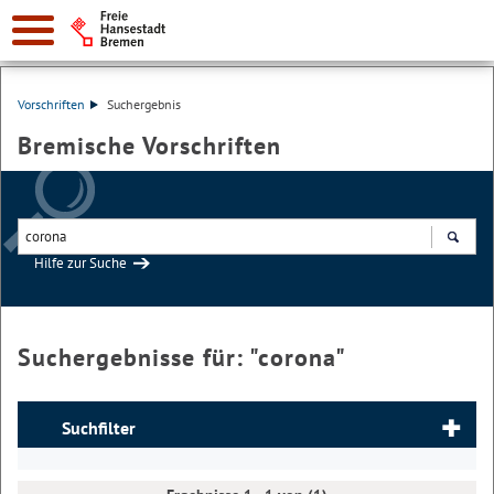
Vorschriften
Suchergebnis
Bremische Vorschriften
Hilfe zur Suche
Suchen
Suchergebnisse für: "
corona
"
Suchfilter