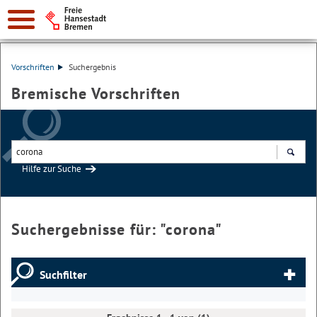
Vorschriften
Suchergebnis
Bremische Vorschriften
Hilfe zur Suche
Suchen
Suchergebnisse für: "
corona
"
Suchfilter