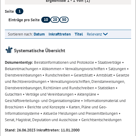
Ergebnisse 1 - 1 von (1)
1
Seite
10
20
50
Einträge pro Seite
Sortieren nach:
Datum
Inkrafttreten
Titel
Relevanz
Systematische Übersicht
Dokumententyp:
Beiratsinformationen und Protokolle
• Staatsverträge
•
Bekanntmachungen
• Abkommen
• Verwaltungsvorschriften
• Satzungen
•
Dienstvereinbarungen
• Rundschreiben
• Gesetzblatt
• Amtsblatt
• Gesetze
und Rechtsverordnungen
• Verwaltungsvorschriften, Dienstanweisungen,
Dienstvereinbarungen, Richtlinien und Rundschreiben
• Statistiken
•
Gutachten
• Verträge und Vereinbarungen
• Aktenpläne
•
Geschäftsverteilungs- und Organisationspläne
• Informationsmaterial und
Broschüren
• Berichte und Konzepte
• Karten, Pläne und Geo-
Informationssysteme
• Aktuelle Meldungen und Pressemitteilungen
•
Senat, Magistrat, Deputation und Ausschüsse
• Gerichtsentscheidungen
Stand: 26.06.2023 Inkrafttreten: 11.01.2000