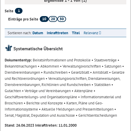
Ergebnisse 1 - 1 von (1)
1
Seite
10
20
50
Einträge pro Seite
Sortieren nach:
Datum
Inkrafttreten
Titel
Relevanz
Systematische Übersicht
Dokumententyp:
Beiratsinformationen und Protokolle
• Staatsverträge
•
Bekanntmachungen
• Abkommen
• Verwaltungsvorschriften
• Satzungen
•
Dienstvereinbarungen
• Rundschreiben
• Gesetzblatt
• Amtsblatt
• Gesetze
und Rechtsverordnungen
• Verwaltungsvorschriften, Dienstanweisungen,
Dienstvereinbarungen, Richtlinien und Rundschreiben
• Statistiken
•
Gutachten
• Verträge und Vereinbarungen
• Aktenpläne
•
Geschäftsverteilungs- und Organisationspläne
• Informationsmaterial und
Broschüren
• Berichte und Konzepte
• Karten, Pläne und Geo-
Informationssysteme
• Aktuelle Meldungen und Pressemitteilungen
•
Senat, Magistrat, Deputation und Ausschüsse
• Gerichtsentscheidungen
Stand: 26.06.2023 Inkrafttreten: 11.01.2000