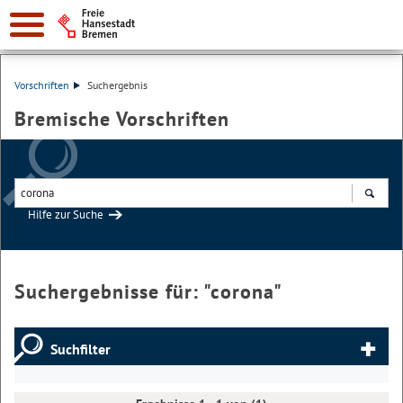
Vorschriften
Suchergebnis
Bremische Vorschriften
Hilfe zur Suche
Suchen
Suchergebnisse für: "
corona
"
Suchfilter