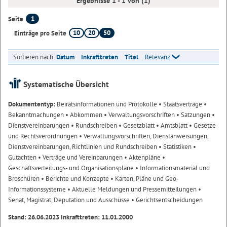
Ergebnisse 1 - 1 von (1)
1
Seite
10
20
50
Einträge pro Seite
Sortieren nach:
Datum
Inkrafttreten
Titel
Relevanz
Systematische Übersicht
Dokumententyp:
Beiratsinformationen und Protokolle
• Staatsverträge
•
Bekanntmachungen
• Abkommen
• Verwaltungsvorschriften
• Satzungen
•
Dienstvereinbarungen
• Rundschreiben
• Gesetzblatt
• Amtsblatt
• Gesetze
und Rechtsverordnungen
• Verwaltungsvorschriften, Dienstanweisungen,
Dienstvereinbarungen, Richtlinien und Rundschreiben
• Statistiken
•
Gutachten
• Verträge und Vereinbarungen
• Aktenpläne
•
Geschäftsverteilungs- und Organisationspläne
• Informationsmaterial und
Broschüren
• Berichte und Konzepte
• Karten, Pläne und Geo-
Informationssysteme
• Aktuelle Meldungen und Pressemitteilungen
•
Senat, Magistrat, Deputation und Ausschüsse
• Gerichtsentscheidungen
Stand: 26.06.2023 Inkrafttreten: 11.01.2000