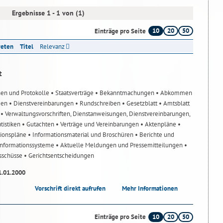
Ergebnisse 1 - 1 von (1)
10
20
50
Einträge pro Seite
reten
Titel
Relevanz
t
nen und Protokolle
• Staatsverträge
• Bekanntmachungen
• Abkommen
gen
• Dienstvereinbarungen
• Rundschreiben
• Gesetzblatt
• Amtsblatt
n
• Verwaltungsvorschriften, Dienstanweisungen, Dienstvereinbarungen,
atistiken
• Gutachten
• Verträge und Vereinbarungen
• Aktenpläne
•
tionspläne
• Informationsmaterial und Broschüren
• Berichte und
-Informationssysteme
• Aktuelle Meldungen und Pressemitteilungen
•
usschüsse
• Gerichtsentscheidungen
1.01.2000
Vorschrift direkt aufrufen
Mehr Informationen
10
20
50
Einträge pro Seite