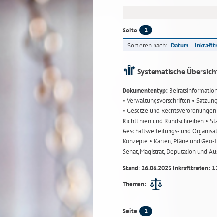
1
Seite
Sortieren nach:
Datum
Inkraftt
Systematische Übersich
Dokumententyp:
Beiratsinformatio
• Verwaltungsvorschriften
• Satzun
• Gesetze und Rechtsverordnunge
Richtlinien und Rundschreiben
• St
Geschäftsverteilungs- und Organisa
Konzepte
• Karten, Pläne und Geo
Senat, Magistrat, Deputation und A
Stand: 26.06.2023 Inkrafttreten: 1
Themen:
1
Seite