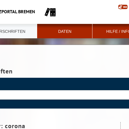
ZPORTAL BREMEN
RSCHRIFTEN
DATEN
HILFE / IN
iften
r:
corona