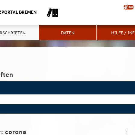
ZPORTAL BREMEN
RSCHRIFTEN
DATEN
HILFE / IN
iften
r:
corona