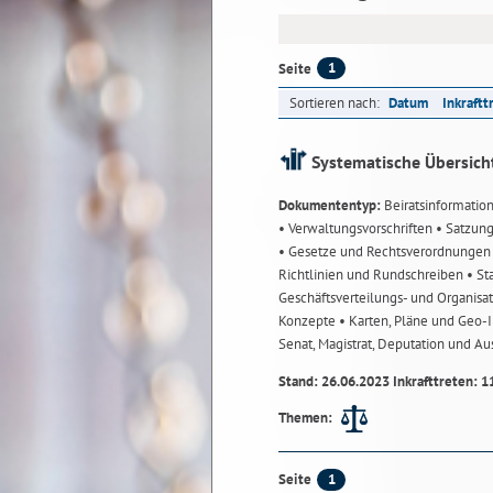
1
Seite
Sortieren nach:
Datum
Inkraftt
Systematische Übersich
Dokumententyp:
Beiratsinformatio
• Verwaltungsvorschriften
• Satzun
• Gesetze und Rechtsverordnunge
Richtlinien und Rundschreiben
• St
Geschäftsverteilungs- und Organisa
Konzepte
• Karten, Pläne und Geo
Senat, Magistrat, Deputation und A
Stand: 26.06.2023 Inkrafttreten: 1
Themen:
1
Seite