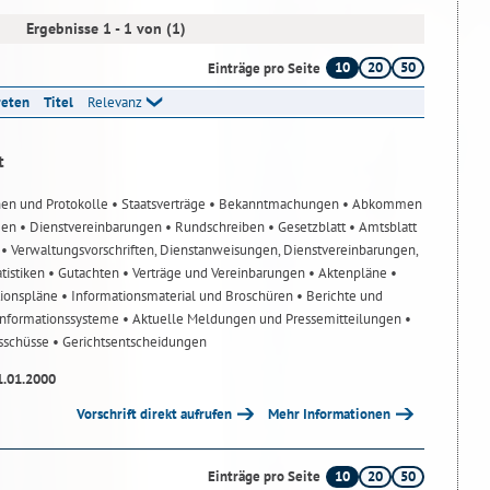
Ergebnisse 1 - 1 von (1)
10
20
50
Einträge pro Seite
reten
Titel
Relevanz
t
nen und Protokolle
• Staatsverträge
• Bekanntmachungen
• Abkommen
gen
• Dienstvereinbarungen
• Rundschreiben
• Gesetzblatt
• Amtsblatt
n
• Verwaltungsvorschriften, Dienstanweisungen, Dienstvereinbarungen,
atistiken
• Gutachten
• Verträge und Vereinbarungen
• Aktenpläne
•
tionspläne
• Informationsmaterial und Broschüren
• Berichte und
-Informationssysteme
• Aktuelle Meldungen und Pressemitteilungen
•
usschüsse
• Gerichtsentscheidungen
1.01.2000
Vorschrift direkt aufrufen
Mehr Informationen
10
20
50
Einträge pro Seite