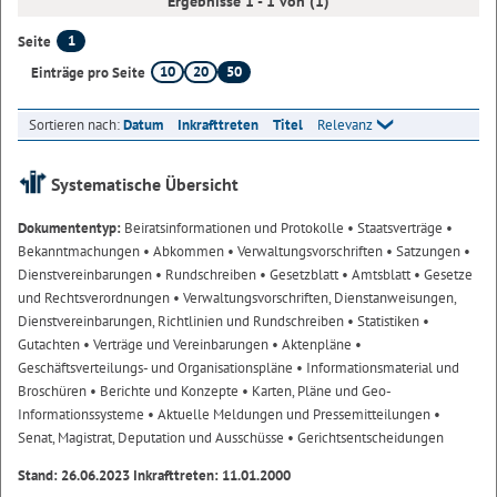
Ergebnisse 1 - 1 von (1)
1
Seite
10
20
50
Einträge pro Seite
Sortieren nach:
Datum
Inkrafttreten
Titel
Relevanz
Systematische Übersicht
Dokumententyp:
Beiratsinformationen und Protokolle
• Staatsverträge
•
Bekanntmachungen
• Abkommen
• Verwaltungsvorschriften
• Satzungen
•
Dienstvereinbarungen
• Rundschreiben
• Gesetzblatt
• Amtsblatt
• Gesetze
und Rechtsverordnungen
• Verwaltungsvorschriften, Dienstanweisungen,
Dienstvereinbarungen, Richtlinien und Rundschreiben
• Statistiken
•
Gutachten
• Verträge und Vereinbarungen
• Aktenpläne
•
Geschäftsverteilungs- und Organisationspläne
• Informationsmaterial und
Broschüren
• Berichte und Konzepte
• Karten, Pläne und Geo-
Informationssysteme
• Aktuelle Meldungen und Pressemitteilungen
•
Senat, Magistrat, Deputation und Ausschüsse
• Gerichtsentscheidungen
Stand: 26.06.2023 Inkrafttreten: 11.01.2000