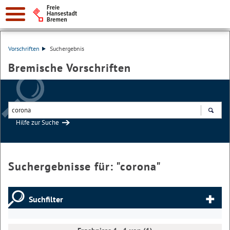
Vorschriften
Suchergebnis
Bremische Vorschriften
Hilfe zur Suche
Suchen
Suchergebnisse für: "
corona
"
Suchfilter