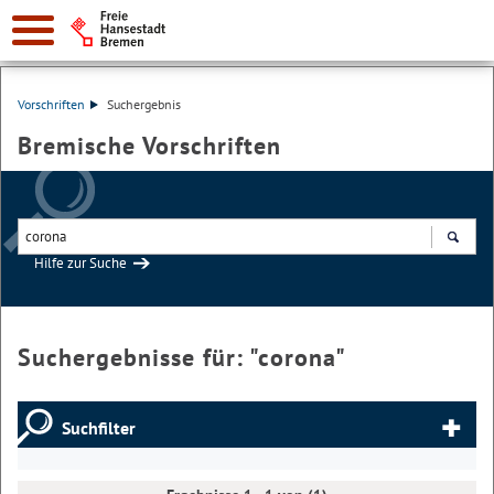
Vorschriften
Suchergebnis
Bremische Vorschriften
Hilfe zur Suche
Suchen
Suchergebnisse für: "
corona
"
Suchfilter