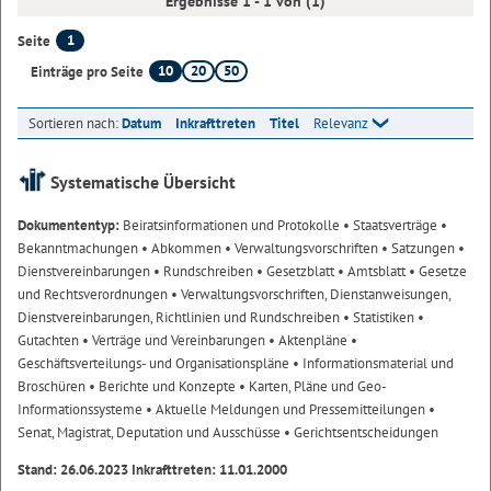
Ergebnisse 1 - 1 von (1)
1
Seite
10
20
50
Einträge pro Seite
Sortieren nach:
Datum
Inkrafttreten
Titel
Relevanz
Systematische Übersicht
Dokumententyp:
Beiratsinformationen und Protokolle
• Staatsverträge
•
Bekanntmachungen
• Abkommen
• Verwaltungsvorschriften
• Satzungen
•
Dienstvereinbarungen
• Rundschreiben
• Gesetzblatt
• Amtsblatt
• Gesetze
und Rechtsverordnungen
• Verwaltungsvorschriften, Dienstanweisungen,
Dienstvereinbarungen, Richtlinien und Rundschreiben
• Statistiken
•
Gutachten
• Verträge und Vereinbarungen
• Aktenpläne
•
Geschäftsverteilungs- und Organisationspläne
• Informationsmaterial und
Broschüren
• Berichte und Konzepte
• Karten, Pläne und Geo-
Informationssysteme
• Aktuelle Meldungen und Pressemitteilungen
•
Senat, Magistrat, Deputation und Ausschüsse
• Gerichtsentscheidungen
Stand: 26.06.2023 Inkrafttreten: 11.01.2000